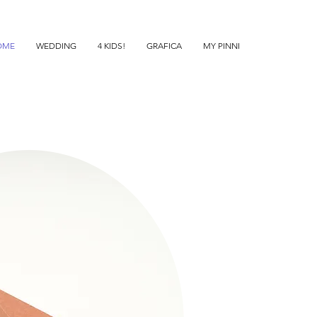
OME
WEDDING
4 KIDS!
GRAFICA
MY PINNI