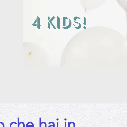
4 kids!
o che hai in