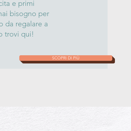
cita e primi
 hai bisogno per
o da regalare a
 trovi qui!
SCOPRI DI PIÙ